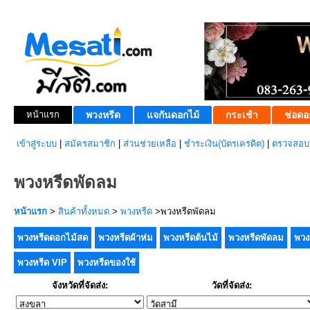
หน้าแรก
พวงหรีด
แจกันดอกไม้
กระเช้า
ช่อดอ
เข้าสู่ระบบ
|
สมัครสมาชิก
|
ส่วนช่วยเหลือ
|
ชำระเงิน(บัตรเครดิต)
|
ตรวจสอบส
พวงหรีดพัดลม
หน้าแรก
>
สินค้าทั้งหมด
>
พวงหรีด
>พวงหรีดพัดลม
พวงหรีดดอกไม้สด
พวงหรีดผ้าห่ม
พวงหรีดต้นไม้
พวงหรีดพัดลม
พวง
พวงหรีด VIP
พวงหรีดของใช้
จังหวัดที่จัดส่ง:
วัดที่จัดส่ง: