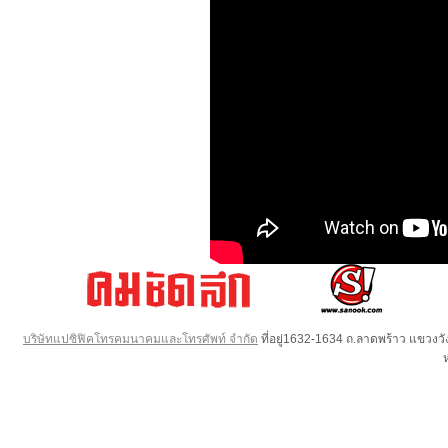
บริษัทแปซิฟิคโทรคมนาคมและโทรศัพท์ จำกัด
ที่อยู่1632-1634 ถ.ลาดพร้าว แขวง