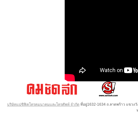
บริษัทแปซิฟิคโทรคมนาคมและโทรศัพท์ จำกัด
ที่อยู่1632-1634 ถ.ลาดพร้าว แขวง