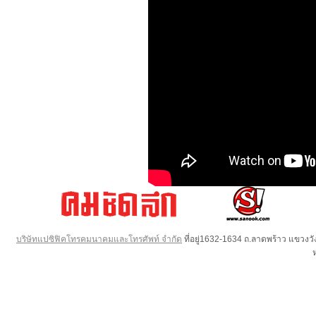
บริษัทแปซิฟิคโทรคมนาคมและโทรศัพท์ จำกัด
ที่อยู่1632-1634 ถ.ลาดพร้าว แขวง