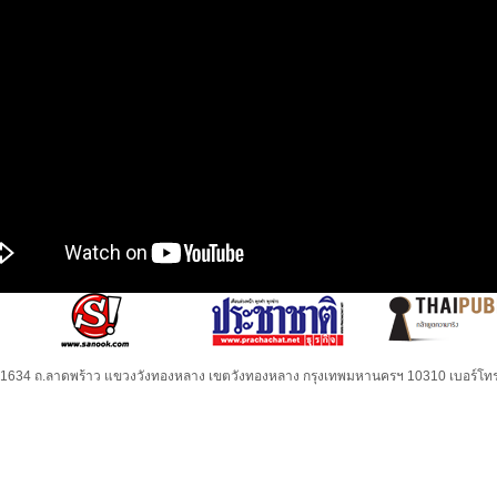
32-1634 ถ.ลาดพร้าว แขวงวังทองหลาง เขตวังทองหลาง กรุงเทพมหานครฯ 10310 เบอร์โทร