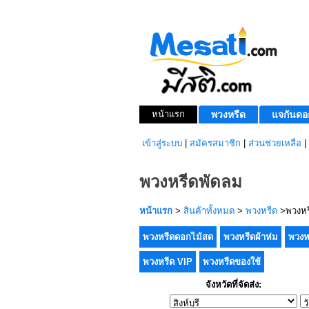
หน้าแรก
พวงหรีด
แจกันดอ
เข้าสู่ระบบ
|
สมัครสมาชิก
|
ส่วนช่วยเหลือ
|
พวงหรีดพัดลม
หน้าแรก
>
สินค้าทั้งหมด
>
พวงหรีด
>พวงหร
พวงหรีดดอกไม้สด
พวงหรีดผ้าห่ม
พวงห
พวงหรีด VIP
พวงหรีดของใช้
จังหวัดที่จัดส่ง: