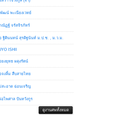
ินทรา เชวงกูล (จ๋า)
พัฒน์ พะเนียงเวทย์
ภณัฏฐ์ จรัสจิรภัทร์
อ ฐิตินนทน์ สุรดิฐนันท์ ม.ป.ช. , ม.ว.ม.
YO ISHII
อยงยุทธ ผดุงรัตน์
อจงลิ้ม สืบสายไทย
่สะอาด ฉ่อนเจริญ
่อไพศาล ปันทวังกูร