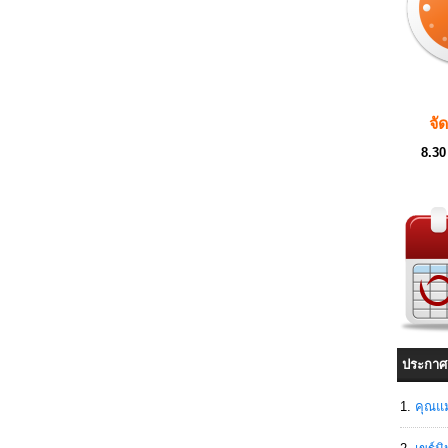
จั
8.30
ประกาศ
คุณแม