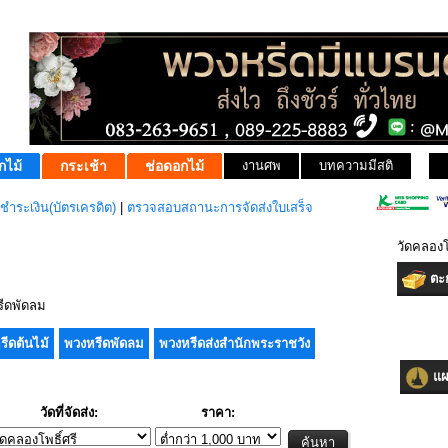
กไม้
กระเช้า
ช่อดอกไม้
งานศพ
บทความมีสติ
ชำระเงิน(บัตรเครดิต)
|
ตรวจสอบสถานะการจัดส่งใบเสร็จ
วัดคลองโ
ตะก
ีดพัดลม
รีดต้นไม้
พวงหรีดพัดลม
พวงหรีดส่งสำนักพระราชวัง
แผน
วัดที่จัดส่ง:
ราคา: