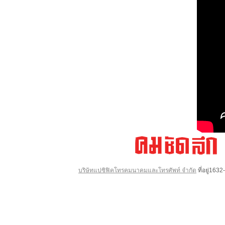
บริษัทแปซิฟิคโทรคมนาคมและโทรศัพท์ จำกัด
ที่อยู่16