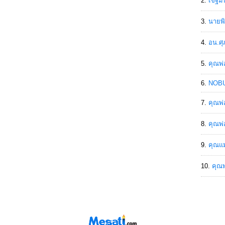
เขฐ์ม
นายพิ
อน.ศุ
คุณพ่
NOBU
คุณพ่
คุณพ่
คุณแม
คุณพ