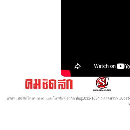
บริษัทแปซิฟิคโทรคมนาคมและโทรศัพท์ จำกัด
ที่อยู่1632-1634 ถ.ลาดพร้าว แขวง