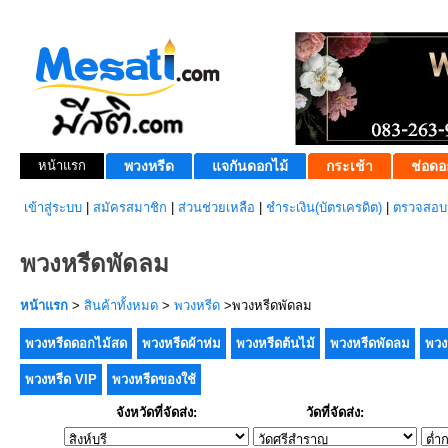
หน้าแรก
พวงหรีด
แจกันดอกไม้
กระเช้า
ช่อดอ
เข้าสู่ระบบ
|
สมัครสมาชิก
|
ส่วนช่วยเหลือ
|
ชำระเงิน(บัตรเครดิต)
|
ตรวจสอบส
พวงหรีดพัดลม
หน้าแรก
>
สินค้าทั้งหมด
>
พวงหรีด
>พวงหรีดพัดลม
พวงหรีดดอกไม้สด
พวงหรีดผ้าห่ม
พวงหรีดต้นไม้
พวงหรีดพัดลม
พวง
พวงหรีด VIP
พวงหรีดของใช้
จังหวัดที่จัดส่ง:
วัดที่จัดส่ง: