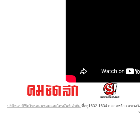
บริษัทแปซิฟิคโทรคมนาคมและโทรศัพท์ จำกัด
ที่อยู่1632-1634 ถ.ลาดพร้าว แขวง