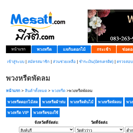
หน้าแรก
พวงหรีด
แจกันดอกไม้
กระเช้า
ช่อดอ
เข้าสู่ระบบ
|
สมัครสมาชิก
|
ส่วนช่วยเหลือ
|
ชำระเงิน(บัตรเครดิต)
|
ตรวจสอบส
พวงหรีดพัดลม
หน้าแรก
>
สินค้าทั้งหมด
>
พวงหรีด
>พวงหรีดพัดลม
พวงหรีดดอกไม้สด
พวงหรีดผ้าห่ม
พวงหรีดต้นไม้
พวงหรีดพัดลม
พวง
พวงหรีด VIP
พวงหรีดของใช้
จังหวัดที่จัดส่ง:
วัดที่จัดส่ง: