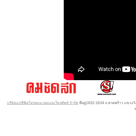
บริษัทแปซิฟิคโทรคมนาคมและโทรศัพท์ จำกัด
ที่อยู่1632-1634 ถ.ลาดพร้าว แขวง