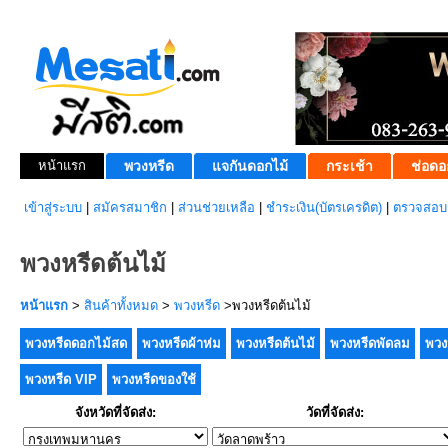
หน้าแรก
พวงหรีด
แจกันดอกไม้
กระเช้า
ช่อดอ
เข้าสู่ระบบ
|
สมัครสมาชิก
|
ส่วนช่วยเหลือ
|
ชำระเงิน(บัตรเครดิต)
|
ตรวจสอบส
พวงหรีดต้นไม้
หน้าแรก
>
สินค้าทั้งหมด
>
พวงหรีด
>พวงหรีดต้นไม้
พวงหรีดดอกไม้สด
พวงหรีดผ้าห่ม
พวงหรีดต้นไม้
พวงหรีดพัดลม
พวง
พวงหรีด VIP
พวงหรีดของใช้
จังหวัดที่จัดส่ง:
วัดที่จัดส่ง: