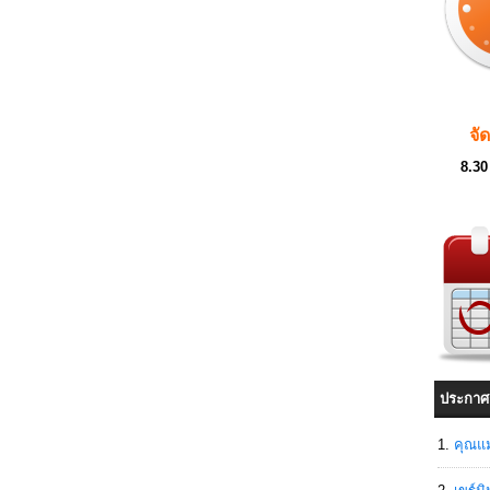
จั
8.30
ประกาศ
คุณแม