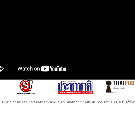
32-1634 ถ.ลาดพร้าว แขวงวังทองหลาง เขตวังทองหลาง กรุงเทพมหานครฯ 10310 เบอร์โทร