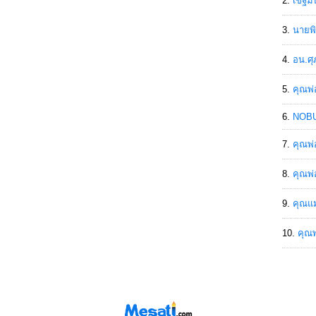
เขฐ์ม
นายพิ
อน.ศุ
คุณพ่
NOBU
คุณพ่
คุณพ่
คุณแม
คุณพ