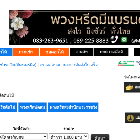
กไม้
กระเช้า
ช่อดอกไม้
งานศพ
บทความมีสติ
ชำระเงิน(บัตรเครดิต)
|
ตรวจสอบสถานะการจัดส่งใบเสร็จ
วัดโคกเจ
ตะก
ดต้นไม้
รีดต้นไม้
พวงหรีดพัดลม
พวงหรีดส่งสำนักพระราชวัง
แผน
วัดที่จัดส่ง:
ราคา: