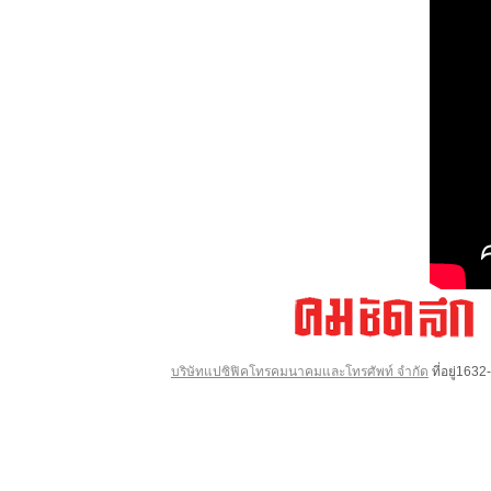
บริษัทแปซิฟิคโทรคมนาคมและโทรศัพท์ จำกัด
ที่อยู่16