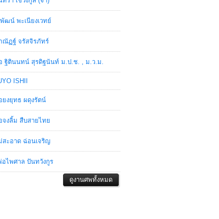
ินทรา เชวงกูล (จ๋า)
พัฒน์ พะเนียงเวทย์
ภณัฏฐ์ จรัสจิรภัทร์
อ ฐิตินนทน์ สุรดิฐนันท์ ม.ป.ช. , ม.ว.ม.
YO ISHII
อยงยุทธ ผดุงรัตน์
อจงลิ้ม สืบสายไทย
่สะอาด ฉ่อนเจริญ
่อไพศาล ปันทวังกูร