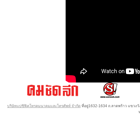
บริษัทแปซิฟิคโทรคมนาคมและโทรศัพท์ จำกัด
ที่อยู่1632-1634 ถ.ลาดพร้าว แขวง