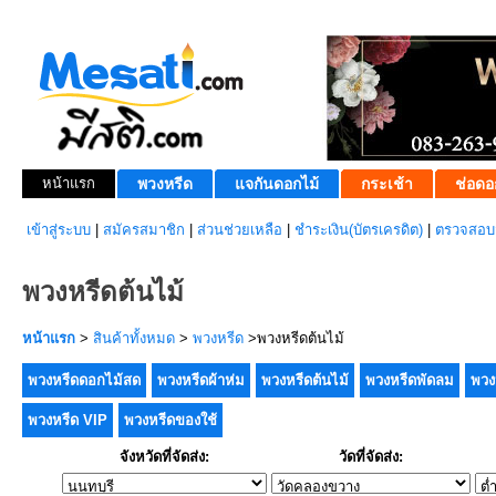
หน้าแรก
พวงหรีด
แจกันดอกไม้
กระเช้า
ช่อดอ
เข้าสู่ระบบ
|
สมัครสมาชิก
|
ส่วนช่วยเหลือ
|
ชำระเงิน(บัตรเครดิต)
|
ตรวจสอบส
พวงหรีดต้นไม้
หน้าแรก
>
สินค้าทั้งหมด
>
พวงหรีด
>พวงหรีดต้นไม้
พวงหรีดดอกไม้สด
พวงหรีดผ้าห่ม
พวงหรีดต้นไม้
พวงหรีดพัดลม
พวง
พวงหรีด VIP
พวงหรีดของใช้
จังหวัดที่จัดส่ง:
วัดที่จัดส่ง: