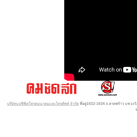
บริษัทแปซิฟิคโทรคมนาคมและโทรศัพท์ จำกัด
ที่อยู่1632-1634 ถ.ลาดพร้าว แขวง