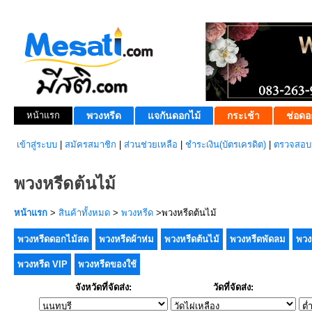
หน้าแรก
พวงหรีด
แจกันดอกไม้
กระเช้า
ช่อดอ
เข้าสู่ระบบ
|
สมัครสมาชิก
|
ส่วนช่วยเหลือ
|
ชำระเงิน(บัตรเครดิต)
|
ตรวจสอบส
พวงหรีดต้นไม้
หน้าแรก
>
สินค้าทั้งหมด
>
พวงหรีด
>พวงหรีดต้นไม้
พวงหรีดดอกไม้สด
พวงหรีดผ้าห่ม
พวงหรีดต้นไม้
พวงหรีดพัดลม
พวง
พวงหรีด VIP
พวงหรีดของใช้
จังหวัดที่จัดส่ง:
วัดที่จัดส่ง: