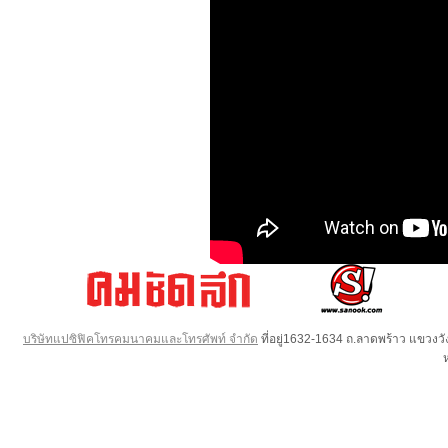
บริษัทแปซิฟิคโทรคมนาคมและโทรศัพท์ จำกัด
ที่อยู่1632-1634 ถ.ลาดพร้าว แขวง