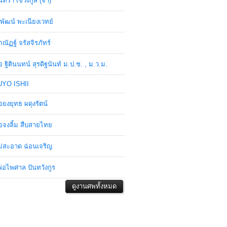
ินทรา เชวงกูล (จ๋า)
พัฒน์ พะเนียงเวทย์
ภณัฏฐ์ จรัสจิรภัทร์
อ ฐิตินนทน์ สุรดิฐนันท์ ม.ป.ช. , ม.ว.ม.
YO ISHII
อยงยุทธ ผดุงรัตน์
อจงลิ้ม สืบสายไทย
่สะอาด ฉ่อนเจริญ
่อไพศาล ปันทวังกูร