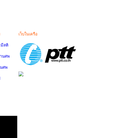
ม
เว็บในเครือ
มีสติ
งานศพ
านศพ
ป