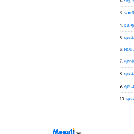
เขฐ์ม
นายพิ
อน.ศุ
คุณพ่
NOBU
คุณพ่
คุณพ่
คุณแม
คุณพ