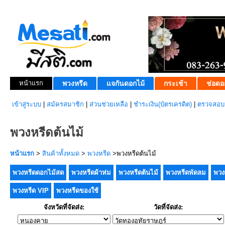
หน้าแรก
พวงหรีด
แจกันดอกไม้
กระเช้า
ช่อดอ
เข้าสู่ระบบ
|
สมัครสมาชิก
|
ส่วนช่วยเหลือ
|
ชำระเงิน(บัตรเครดิต)
|
ตรวจสอบส
พวงหรีดต้นไม้
หน้าแรก
>
สินค้าทั้งหมด
>
พวงหรีด
>พวงหรีดต้นไม้
พวงหรีดดอกไม้สด
พวงหรีดผ้าห่ม
พวงหรีดต้นไม้
พวงหรีดพัดลม
พวง
พวงหรีด VIP
พวงหรีดของใช้
จังหวัดที่จัดส่ง:
วัดที่จัดส่ง: