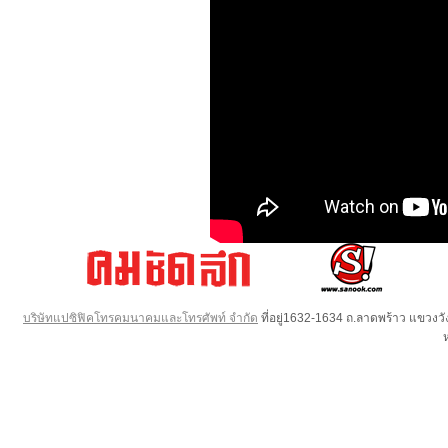
บริษัทแปซิฟิคโทรคมนาคมและโทรศัพท์ จำกัด
ที่อยู่1632-1634 ถ.ลาดพร้าว แขวง