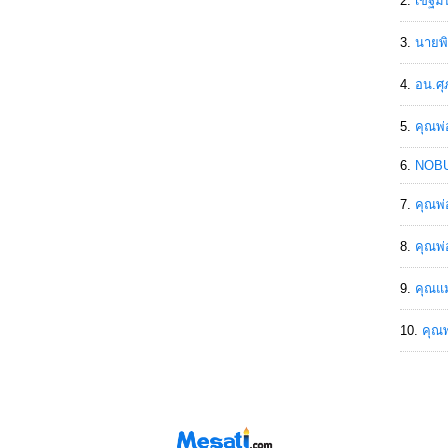
เขฐ์ม
นายพิ
อน.ศุ
คุณพ่
NOBU
คุณพ่
คุณพ่
คุณแม
คุณพ