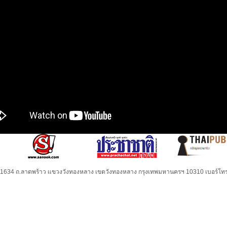
32-1634 ถ.ลาดพร้าว แขวงวังทองหลาง เขตวังทองหลาง กรุงเทพมหานครฯ 10310 เบอร์โทร