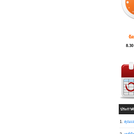
จั
8.30
ประกาศ
คุณแม