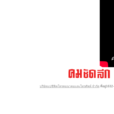
บริษัทแปซิฟิคโทรคมนาคมและโทรศัพท์ จำกัด
ที่อยู่16