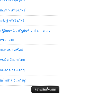
ินทรา เชวงกูล (จ๋า)
พัฒน์ พะเนียงเวทย์
ภณัฏฐ์ จรัสจิรภัทร์
อ ฐิตินนทน์ สุรดิฐนันท์ ม.ป.ช. , ม.ว.ม.
YO ISHII
อยงยุทธ ผดุงรัตน์
อจงลิ้ม สืบสายไทย
่สะอาด ฉ่อนเจริญ
่อไพศาล ปันทวังกูร