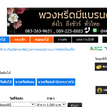
กไม้
กระเช้า
ช่อดอกไม้
งานศพ
บทความมีสติ
ชำระเงิน(บัตรเครดิต)
|
ตรวจสอบสถานะการจัดส่งใบเสร็จ
วัดลุมพิ
ตะก
ดต้นไม้
รีดต้นไม้
พวงหรีดพัดลม
พวงหรีดส่งสำนักพระราชวัง
แผน
วัดที่จัดส่ง:
ราคา: