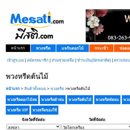
หน้าแรก
พวงหรีด
แจกันดอกไม้
กระเช้า
ช่อดอ
เข้าสู่ระบบ
|
สมัครสมาชิก
|
ส่วนช่วยเหลือ
|
ชำระเงิน(บัตรเครดิต)
|
ตรวจสอบส
พวงหรีดต้นไม้
หน้าแรก
>
สินค้าทั้งหมด
>
พวงหรีด
>พวงหรีดต้นไม้
พวงหรีดดอกไม้สด
พวงหรีดผ้าห่ม
พวงหรีดต้นไม้
พวงหรีดพัดลม
พวง
พวงหรีด VIP
พวงหรีดของใช้
จังหวัดที่จัดส่ง:
วัดที่จัดส่ง: