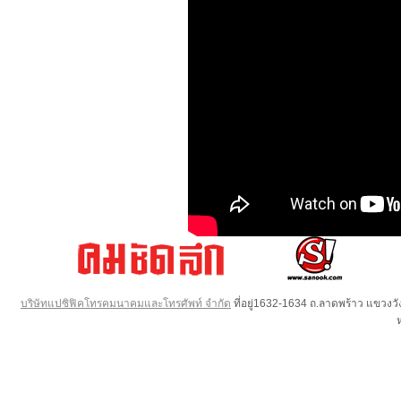
บริษัทแปซิฟิคโทรคมนาคมและโทรศัพท์ จำกัด
ที่อยู่1632-1634 ถ.ลาดพร้าว แขวง