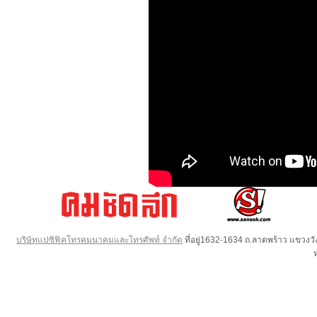
บริษัทแปซิฟิคโทรคมนาคมและโทรศัพท์ จำกัด
ที่อยู่1632-1634 ถ.ลาดพร้าว แขวง