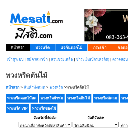
หน้าแรก
พวงหรีด
แจกันดอกไม้
กระเช้า
ช่อดอ
เข้าสู่ระบบ
|
สมัครสมาชิก
|
ส่วนช่วยเหลือ
|
ชำระเงิน(บัตรเครดิต)
|
ตรวจสอบส
พวงหรีดต้นไม้
หน้าแรก
>
สินค้าทั้งหมด
>
พวงหรีด
>พวงหรีดต้นไม้
พวงหรีดดอกไม้สด
พวงหรีดผ้าห่ม
พวงหรีดต้นไม้
พวงหรีดพัดลม
พวง
พวงหรีด VIP
พวงหรีดของใช้
จังหวัดที่จัดส่ง:
วัดที่จัดส่ง: