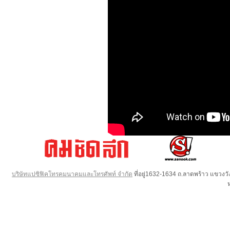
บริษัทแปซิฟิคโทรคมนาคมและโทรศัพท์ จำกัด
ที่อยู่1632-1634 ถ.ลาดพร้าว แขวง