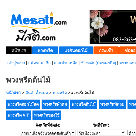
หน้าแรก
พวงหรีด
แจกันดอกไม้
กระเช้า
ช่อดอ
เข้าสู่ระบบ
|
สมัครสมาชิก
|
ส่วนช่วยเหลือ
|
ชำระเงิน(บัตรเครดิต)
|
ตรวจสอบส
พวงหรีดต้นไม้
หน้าแรก
>
สินค้าทั้งหมด
>
พวงหรีด
>พวงหรีดต้นไม้
พวงหรีดดอกไม้สด
พวงหรีดผ้าห่ม
พวงหรีดต้นไม้
พวงหรีดพัดลม
พวง
พวงหรีด VIP
พวงหรีดของใช้
จังหวัดที่จัดส่ง:
วัดที่จัดส่ง: