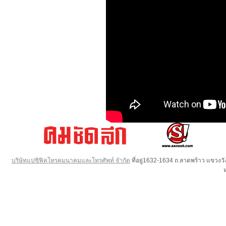
บริษัทแปซิฟิคโทรคมนาคมและโทรศัพท์ จำกัด
ที่อยู่1632-1634 ถ.ลาดพร้าว แขวง