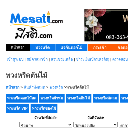
หน้าแรก
พวงหรีด
แจกันดอกไม้
กระเช้า
ช่อดอ
เข้าสู่ระบบ
|
สมัครสมาชิก
|
ส่วนช่วยเหลือ
|
ชำระเงิน(บัตรเครดิต)
|
ตรวจสอบส
พวงหรีดต้นไม้
หน้าแรก
>
สินค้าทั้งหมด
>
พวงหรีด
>พวงหรีดต้นไม้
พวงหรีดดอกไม้สด
พวงหรีดผ้าห่ม
พวงหรีดต้นไม้
พวงหรีดพัดลม
พวง
พวงหรีด VIP
พวงหรีดของใช้
จังหวัดที่จัดส่ง:
วัดที่จัดส่ง: