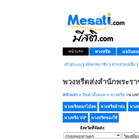
หน้าแรก
พวงหรีด
แจกันดอ
เข้าสู่ระบบ
|
สมัครสมาชิก
|
ส่วนช่วยเหลือ
|
พวงหรีดส่งสำนักพระราช
หน้าแรก
>
สินค้าทั้งหมด
>
พวงหรีด
>พวงหรี
พวงหรีดดอกไม้สด
พวงหรีดผ้าห่ม
พวงห
พวงหรีด VIP
พวงหรีดของใช้
จังหวัดที่จัดส่ง: