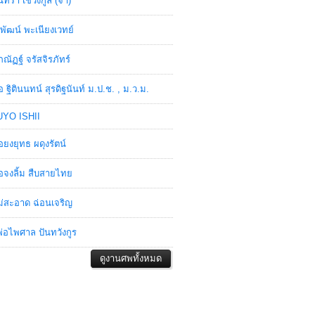
ินทรา เชวงกูล (จ๋า)
พัฒน์ พะเนียงเวทย์
ภณัฏฐ์ จรัสจิรภัทร์
อ ฐิตินนทน์ สุรดิฐนันท์ ม.ป.ช. , ม.ว.ม.
YO ISHII
อยงยุทธ ผดุงรัตน์
อจงลิ้ม สืบสายไทย
่สะอาด ฉ่อนเจริญ
่อไพศาล ปันทวังกูร