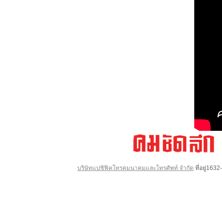
บริษัทแปซิฟิคโทรคมนาคมและโทรศัพท์ จำกัด
ที่อยู่16