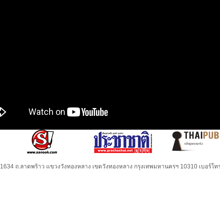
32-1634 ถ.ลาดพร้าว แขวงวังทองหลาง เขตวังทองหลาง กรุงเทพมหานครฯ 10310 เบอร์โทร