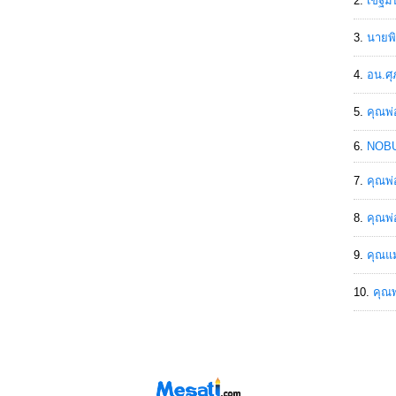
เขฐ์ม
นายพิ
อน.ศุ
คุณพ่
NOBU
คุณพ่
คุณพ่
คุณแม
คุณพ