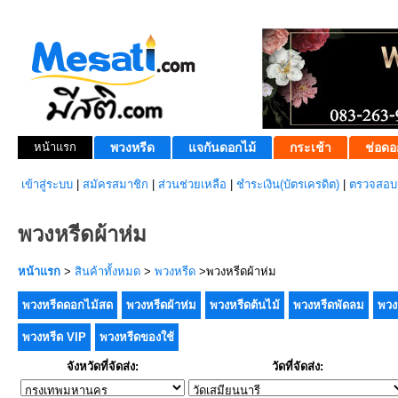
หน้าแรก
พวงหรีด
แจกันดอกไม้
กระเช้า
ช่อดอ
เข้าสู่ระบบ
|
สมัครสมาชิก
|
ส่วนช่วยเหลือ
|
ชำระเงิน(บัตรเครดิต)
|
ตรวจสอบส
พวงหรีดผ้าห่ม
หน้าแรก
>
สินค้าทั้งหมด
>
พวงหรีด
>พวงหรีดผ้าห่ม
พวงหรีดดอกไม้สด
พวงหรีดผ้าห่ม
พวงหรีดต้นไม้
พวงหรีดพัดลม
พวง
พวงหรีด VIP
พวงหรีดของใช้
จังหวัดที่จัดส่ง:
วัดที่จัดส่ง: