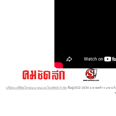
บริษัทแปซิฟิคโทรคมนาคมและโทรศัพท์ จำกัด
ที่อยู่1632-1634 ถ.ลาดพร้าว แขวง