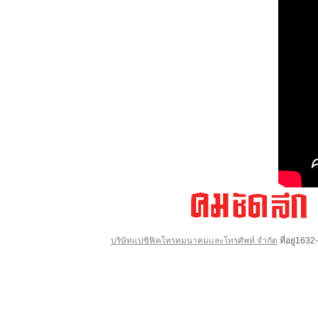
บริษัทแปซิฟิคโทรคมนาคมและโทรศัพท์ จำกัด
ที่อยู่16