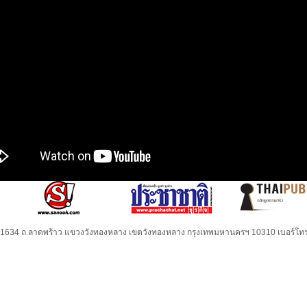
32-1634 ถ.ลาดพร้าว แขวงวังทองหลาง เขตวังทองหลาง กรุงเทพมหานครฯ 10310 เบอร์โทร