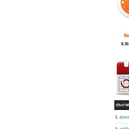
จั
8.30
ประกาศ
คุณแม