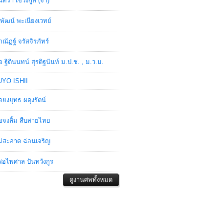
ินทรา เชวงกูล (จ๋า)
พัฒน์ พะเนียงเวทย์
ภณัฏฐ์ จรัสจิรภัทร์
อ ฐิตินนทน์ สุรดิฐนันท์ ม.ป.ช. , ม.ว.ม.
YO ISHII
อยงยุทธ ผดุงรัตน์
อจงลิ้ม สืบสายไทย
่สะอาด ฉ่อนเจริญ
่อไพศาล ปันทวังกูร