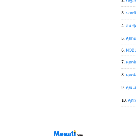
เขฐ์ม
นายพิ
อน.ศุ
คุณพ่
NOBU
คุณพ่
คุณพ่
คุณแม
คุณพ