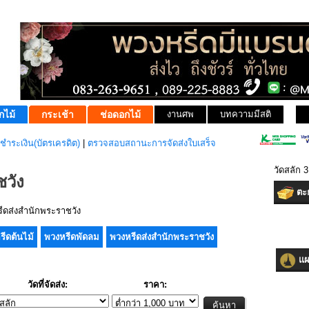
กไม้
กระเช้า
ช่อดอกไม้
งานศพ
บทความมีสติ
ชำระเงิน(บัตรเครดิต)
|
ตรวจสอบสถานะการจัดส่งใบเสร็จ
วัดสลัก 
วัง
ตะก
ดส่งสำนักพระราชวัง
รีดต้นไม้
พวงหรีดพัดลม
พวงหรีดส่งสำนักพระราชวัง
แผน
วัดที่จัดส่ง:
ราคา: