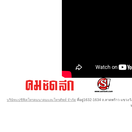
บริษัทแปซิฟิคโทรคมนาคมและโทรศัพท์ จำกัด
ที่อยู่1632-1634 ถ.ลาดพร้าว แขวง