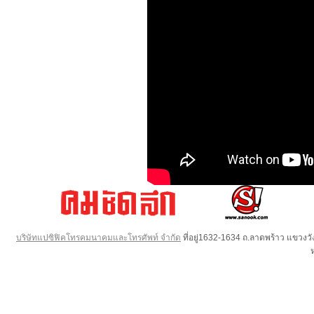
บริษัทแปซิฟิคโทรคมนาคมและโทรศัพท์ จำกัด
ที่อยู่1632-1634 ถ.ลาดพร้าว แขวง