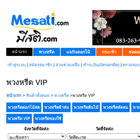
หน้าแรก
พวงหรีด
แจกันดอกไม้
กระเช้า
ช่อดอ
เข้าสู่ระบบ
|
สมัครสมาชิก
|
ส่วนช่วยเหลือ
|
ชำระเงิน(บัตรเครดิต)
|
ตรวจสอบส
พวงหรีด VIP
หน้าแรก
>
สินค้าทั้งหมด
>
พวงหรีด
>พวงหรีด VIP
พวงหรีดดอกไม้สด
พวงหรีดผ้าห่ม
พวงหรีดต้นไม้
พวงหรีดพัดลม
พวง
พวงหรีด VIP
พวงหรีดของใช้
จังหวัดที่จัดส่ง:
วัดที่จัดส่ง: