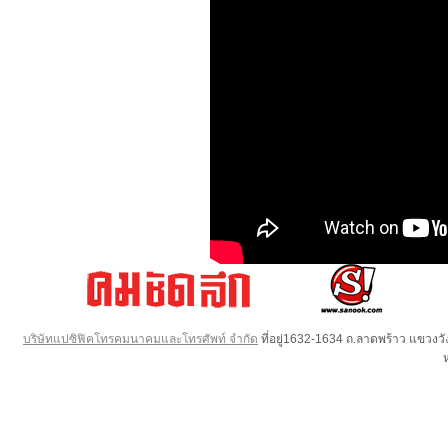
บริษัทแปซิฟิคโทรคมนาคมและโทรศัพท์ จำกัด
ที่อยู่1632-1634 ถ.ลาดพร้าว แขวง