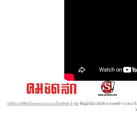
บริษัทแปซิฟิคโทรคมนาคมและโทรศัพท์ จำกัด
ที่อยู่1632-1634 ถ.ลาดพร้าว แขวง