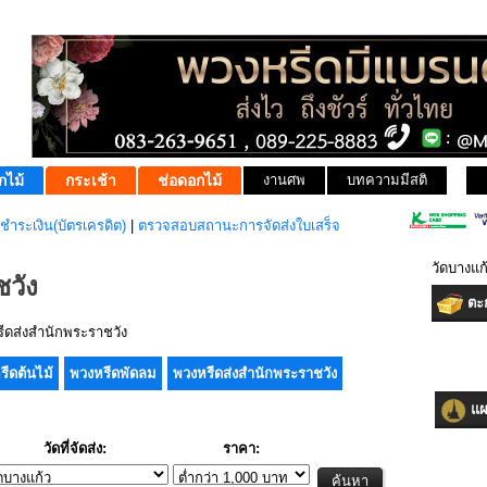
กไม้
กระเช้า
ช่อดอกไม้
งานศพ
บทความมีสติ
ชำระเงิน(บัตรเครดิต)
|
ตรวจสอบสถานะการจัดส่งใบเสร็จ
วัดบางแก
วัง
ตะก
ดส่งสำนักพระราชวัง
รีดต้นไม้
พวงหรีดพัดลม
พวงหรีดส่งสำนักพระราชวัง
แผน
วัดที่จัดส่ง:
ราคา: