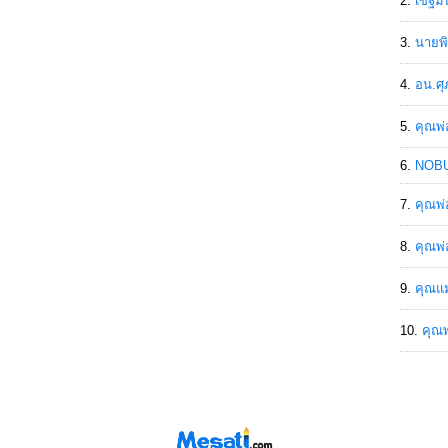
เขฐ์ม
นายพิ
อน.ศุ
คุณพ่
NOBU
คุณพ่
คุณพ่
คุณแม
คุณพ