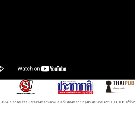
32-1634 ถ.ลาดพร้าว แขวงวังทองหลาง เขตวังทองหลาง กรุงเทพมหานครฯ 10310 เบอร์โทร