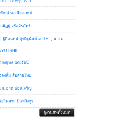
ินทรา เชวงกูล (จ๋า)
พัฒน์ พะเนียงเวทย์
ภณัฏฐ์ จรัสจิรภัทร์
อ ฐิตินนทน์ สุรดิฐนันท์ ม.ป.ช. , ม.ว.ม.
YO ISHII
อยงยุทธ ผดุงรัตน์
อจงลิ้ม สืบสายไทย
่สะอาด ฉ่อนเจริญ
่อไพศาล ปันทวังกูร