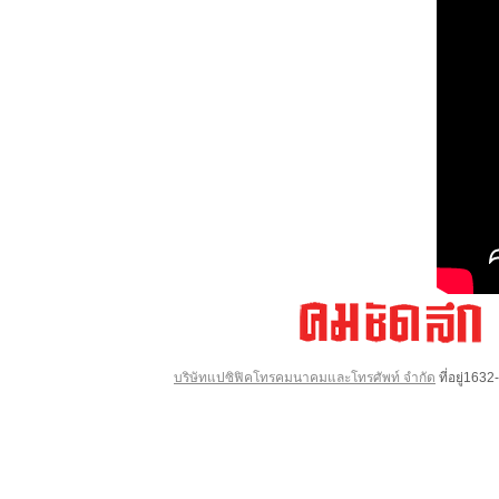
บริษัทแปซิฟิคโทรคมนาคมและโทรศัพท์ จำกัด
ที่อยู่16