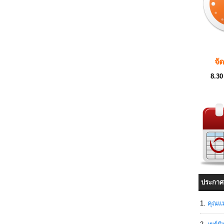
จั
8.30
ประกาศ
คุณแม