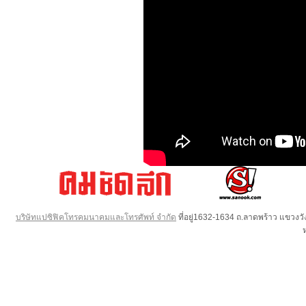
บริษัทแปซิฟิคโทรคมนาคมและโทรศัพท์ จำกัด
ที่อยู่1632-1634 ถ.ลาดพร้าว แขวง