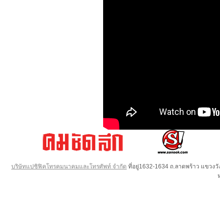
บริษัทแปซิฟิคโทรคมนาคมและโทรศัพท์ จำกัด
ที่อยู่1632-1634 ถ.ลาดพร้าว แขวง