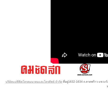
บริษัทแปซิฟิคโทรคมนาคมและโทรศัพท์ จำกัด
ที่อยู่1632-1634 ถ.ลาดพร้าว แขวง