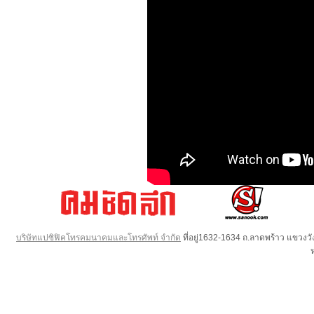
บริษัทแปซิฟิคโทรคมนาคมและโทรศัพท์ จำกัด
ที่อยู่1632-1634 ถ.ลาดพร้าว แขวง