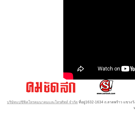
บริษัทแปซิฟิคโทรคมนาคมและโทรศัพท์ จำกัด
ที่อยู่1632-1634 ถ.ลาดพร้าว แขวง