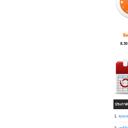
จั
8.30
ประกาศ
คุณแม