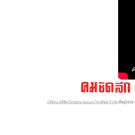
บริษัทแปซิฟิคโทรคมนาคมและโทรศัพท์ จำกัด
ที่อยู่16