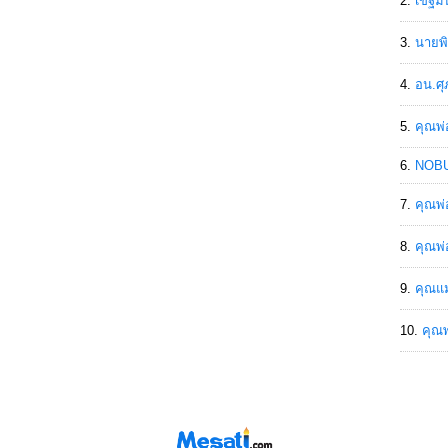
เขฐ์ม
นายพิ
อน.ศุ
คุณพ่
NOBU
คุณพ่
คุณพ่
คุณแม
คุณพ