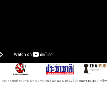
32-1634 ถ.ลาดพร้าว แขวงวังทองหลาง เขตวังทองหลาง กรุงเทพมหานครฯ 10310 เบอร์โทร