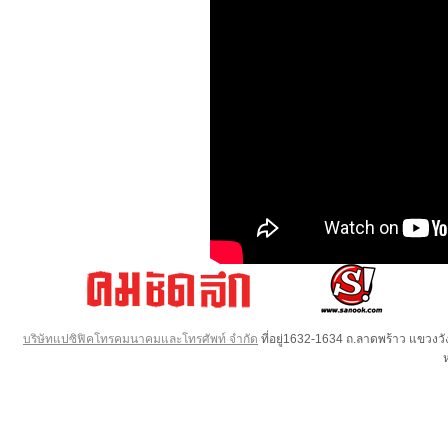
บริษัทแปซิฟิคโทรคมนาคมและโทรศัพท์ จำกัด
ที่อยู่1632-1634 ถ.ลาดพร้าว แขวง