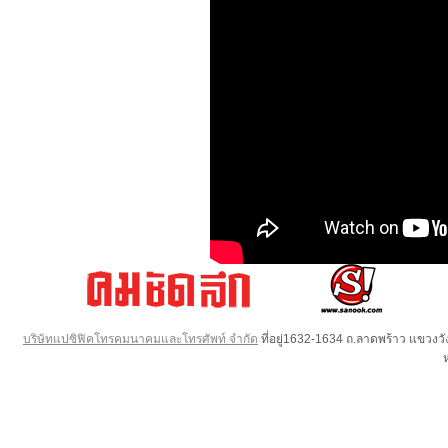
บริษัทแปซิฟิคโทรคมนาคมและโทรศัพท์ จำกัด
ที่อยู่1632-1634 ถ.ลาดพร้าว แขวง