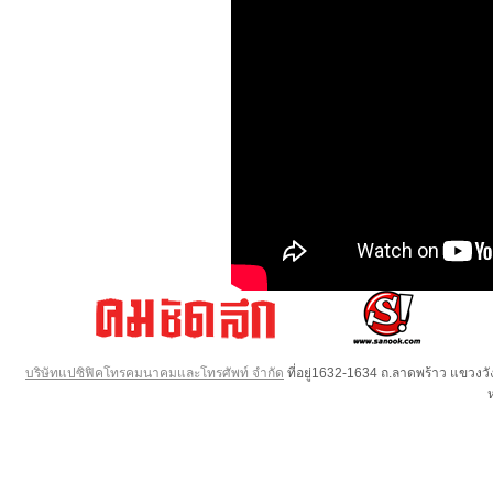
บริษัทแปซิฟิคโทรคมนาคมและโทรศัพท์ จำกัด
ที่อยู่1632-1634 ถ.ลาดพร้าว แขวง