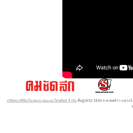
บริษัทแปซิฟิคโทรคมนาคมและโทรศัพท์ จำกัด
ที่อยู่1632-1634 ถ.ลาดพร้าว แขวง