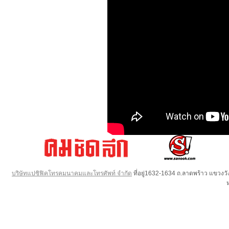
บริษัทแปซิฟิคโทรคมนาคมและโทรศัพท์ จำกัด
ที่อยู่1632-1634 ถ.ลาดพร้าว แขวง