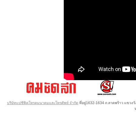
บริษัทแปซิฟิคโทรคมนาคมและโทรศัพท์ จำกัด
ที่อยู่1632-1634 ถ.ลาดพร้าว แขวง