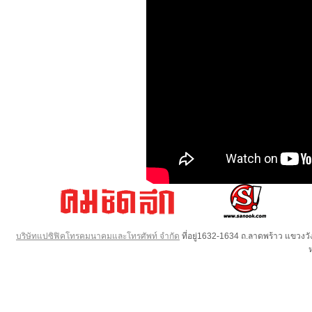
บริษัทแปซิฟิคโทรคมนาคมและโทรศัพท์ จำกัด
ที่อยู่1632-1634 ถ.ลาดพร้าว แขวง