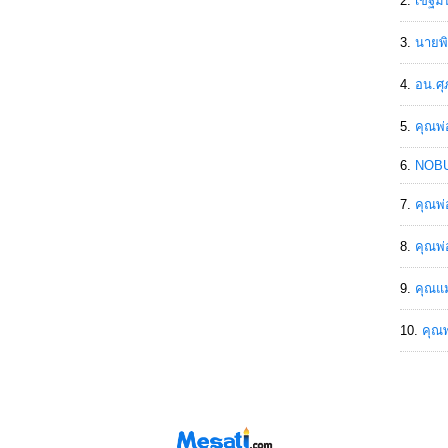
เขฐ์ม
นายพิ
อน.ศุ
คุณพ่
NOBU
คุณพ่
คุณพ่
คุณแม
คุณพ