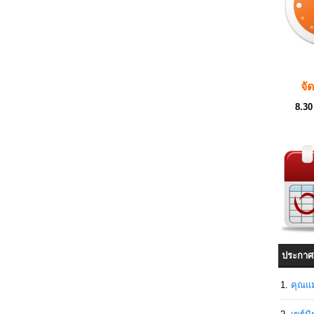
จั
8.30
ประกาศ
คุณแม