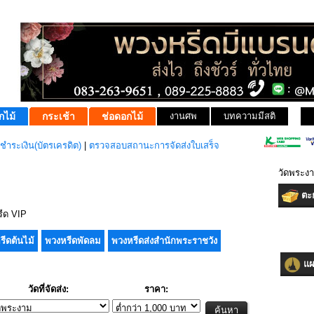
กไม้
กระเช้า
ช่อดอกไม้
งานศพ
บทความมีสติ
ชำระเงิน(บัตรเครดิต)
|
ตรวจสอบสถานะการจัดส่งใบเสร็จ
วัดพระงา
ตะก
ีด VIP
รีดต้นไม้
พวงหรีดพัดลม
พวงหรีดส่งสำนักพระราชวัง
แผน
วัดที่จัดส่ง:
ราคา: