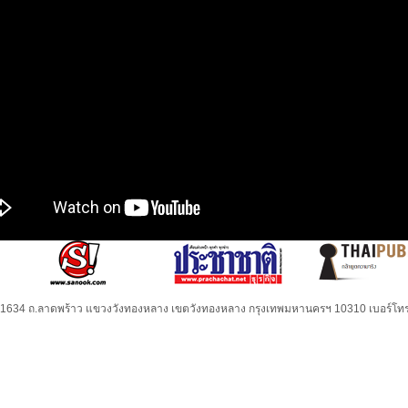
32-1634 ถ.ลาดพร้าว แขวงวังทองหลาง เขตวังทองหลาง กรุงเทพมหานครฯ 10310 เบอร์โทร