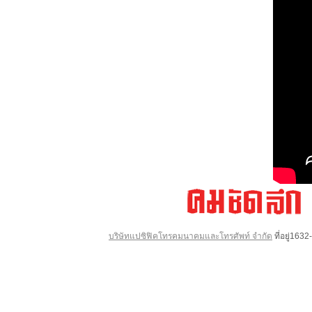
บริษัทแปซิฟิคโทรคมนาคมและโทรศัพท์ จำกัด
ที่อยู่16