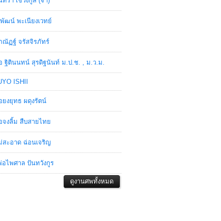
ินทรา เชวงกูล (จ๋า)
พัฒน์ พะเนียงเวทย์
ภณัฏฐ์ จรัสจิรภัทร์
อ ฐิตินนทน์ สุรดิฐนันท์ ม.ป.ช. , ม.ว.ม.
YO ISHII
อยงยุทธ ผดุงรัตน์
อจงลิ้ม สืบสายไทย
่สะอาด ฉ่อนเจริญ
่อไพศาล ปันทวังกูร