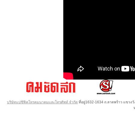
บริษัทแปซิฟิคโทรคมนาคมและโทรศัพท์ จำกัด
ที่อยู่1632-1634 ถ.ลาดพร้าว แขวง