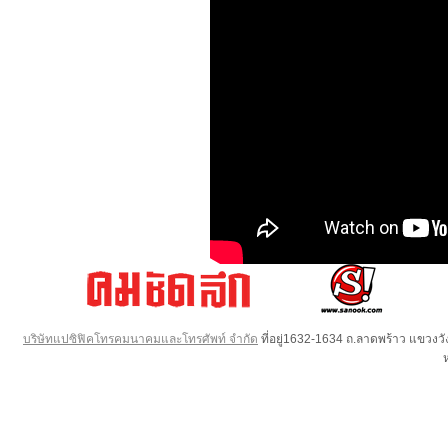
บริษัทแปซิฟิคโทรคมนาคมและโทรศัพท์ จำกัด
ที่อยู่1632-1634 ถ.ลาดพร้าว แขวง