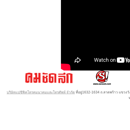
บริษัทแปซิฟิคโทรคมนาคมและโทรศัพท์ จำกัด
ที่อยู่1632-1634 ถ.ลาดพร้าว แขวง