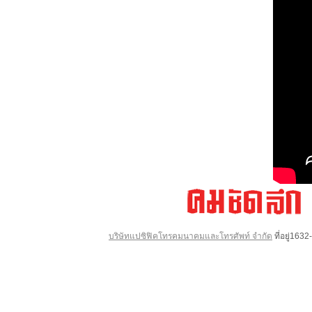
บริษัทแปซิฟิคโทรคมนาคมและโทรศัพท์ จำกัด
ที่อยู่16