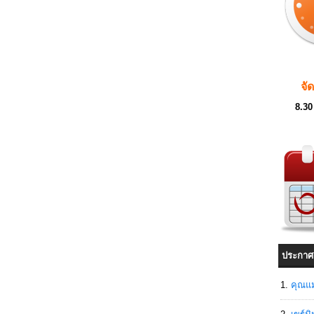
จั
8.30
ประกาศ
คุณแม