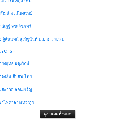
ินทรา เชวงกูล (จ๋า)
พัฒน์ พะเนียงเวทย์
ภณัฏฐ์ จรัสจิรภัทร์
อ ฐิตินนทน์ สุรดิฐนันท์ ม.ป.ช. , ม.ว.ม.
YO ISHII
อยงยุทธ ผดุงรัตน์
อจงลิ้ม สืบสายไทย
่สะอาด ฉ่อนเจริญ
่อไพศาล ปันทวังกูร