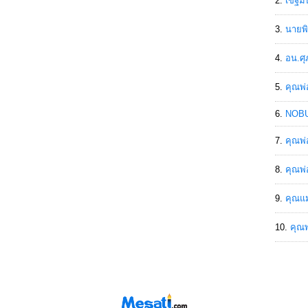
เขฐ์ม
นายพิ
อน.ศุ
คุณพ่
NOBU
คุณพ่
คุณพ่
คุณแม
คุณพ