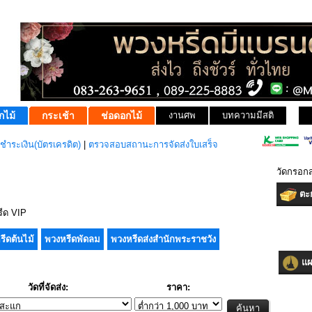
กไม้
กระเช้า
ช่อดอกไม้
งานศพ
บทความมีสติ
ชำระเงิน(บัตรเครดิต)
|
ตรวจสอบสถานะการจัดส่งใบเสร็จ
วัดกรอก
ตะก
ีด VIP
รีดต้นไม้
พวงหรีดพัดลม
พวงหรีดส่งสำนักพระราชวัง
แผน
วัดที่จัดส่ง:
ราคา: