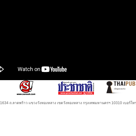
32-1634 ถ.ลาดพร้าว แขวงวังทองหลาง เขตวังทองหลาง กรุงเทพมหานครฯ 10310 เบอร์โทร