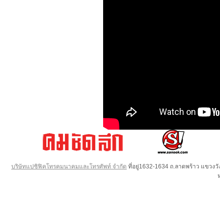
บริษัทแปซิฟิคโทรคมนาคมและโทรศัพท์ จำกัด
ที่อยู่1632-1634 ถ.ลาดพร้าว แขวง