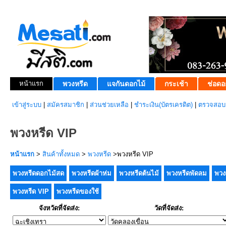
หน้าแรก
พวงหรีด
แจกันดอกไม้
กระเช้า
ช่อดอ
เข้าสู่ระบบ
|
สมัครสมาชิก
|
ส่วนช่วยเหลือ
|
ชำระเงิน(บัตรเครดิต)
|
ตรวจสอบส
พวงหรีด VIP
หน้าแรก
>
สินค้าทั้งหมด
>
พวงหรีด
>พวงหรีด VIP
พวงหรีดดอกไม้สด
พวงหรีดผ้าห่ม
พวงหรีดต้นไม้
พวงหรีดพัดลม
พวง
พวงหรีด VIP
พวงหรีดของใช้
จังหวัดที่จัดส่ง:
วัดที่จัดส่ง: