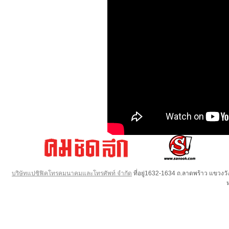
บริษัทแปซิฟิคโทรคมนาคมและโทรศัพท์ จำกัด
ที่อยู่1632-1634 ถ.ลาดพร้าว แขวง