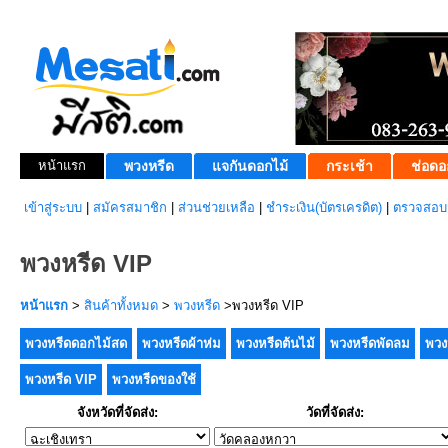
หน้าแรก
พวงหรีด
แจกันดอกไม้
กระเช้า
ช่อดอ
เข้าสู่ระบบ
|
สมัครสมาชิก
|
ส่วนช่วยเหลือ
|
ชำระเงิน(บัตรเครดิต)
|
ตรวจสอบส
พวงหรีด VIP
หน้าแรก
>
สินค้าทั้งหมด
>
พวงหรีด
>พวงหรีด VIP
พวงหรีดดอกไม้สด
พวงหรีดผ้าห่ม
พวงหรีดต้นไม้
พวงหรีดพัดลม
พวง
พวงหรีด VIP
พวงหรีดของใช้
จังหวัดที่จัดส่ง:
วัดที่จัดส่ง: