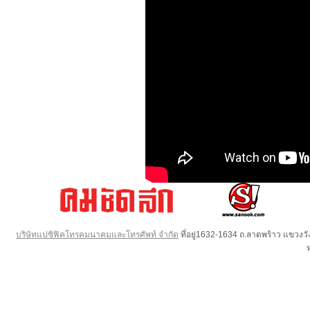
บริษัทแปซิฟิคโทรคมนาคมและโทรศัพท์ จำกัด
ที่อยู่1632-1634 ถ.ลาดพร้าว แขวง