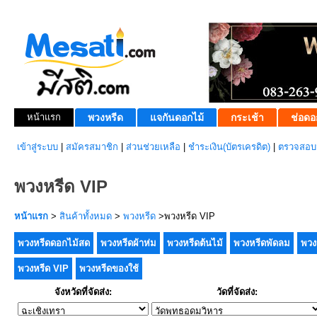
หน้าแรก
พวงหรีด
แจกันดอกไม้
กระเช้า
ช่อดอ
เข้าสู่ระบบ
|
สมัครสมาชิก
|
ส่วนช่วยเหลือ
|
ชำระเงิน(บัตรเครดิต)
|
ตรวจสอบส
พวงหรีด VIP
หน้าแรก
>
สินค้าทั้งหมด
>
พวงหรีด
>พวงหรีด VIP
พวงหรีดดอกไม้สด
พวงหรีดผ้าห่ม
พวงหรีดต้นไม้
พวงหรีดพัดลม
พวง
พวงหรีด VIP
พวงหรีดของใช้
จังหวัดที่จัดส่ง:
วัดที่จัดส่ง: