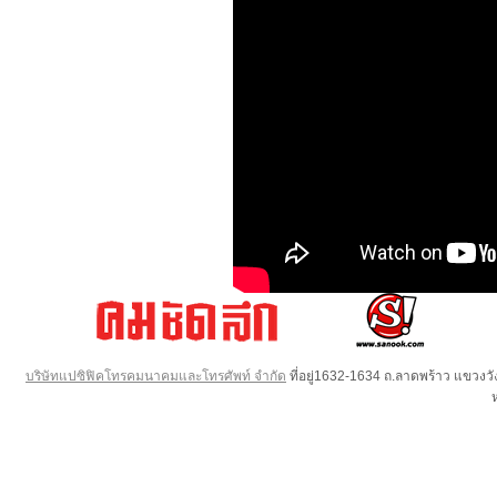
บริษัทแปซิฟิคโทรคมนาคมและโทรศัพท์ จำกัด
ที่อยู่1632-1634 ถ.ลาดพร้าว แขวง