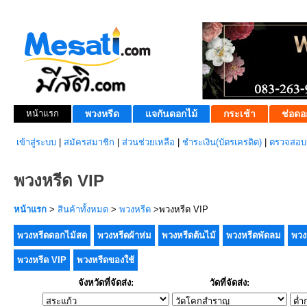
หน้าแรก
พวงหรีด
แจกันดอกไม้
กระเช้า
ช่อดอ
เข้าสู่ระบบ
|
สมัครสมาชิก
|
ส่วนช่วยเหลือ
|
ชำระเงิน(บัตรเครดิต)
|
ตรวจสอบส
พวงหรีด VIP
หน้าแรก
>
สินค้าทั้งหมด
>
พวงหรีด
>พวงหรีด VIP
พวงหรีดดอกไม้สด
พวงหรีดผ้าห่ม
พวงหรีดต้นไม้
พวงหรีดพัดลม
พวง
พวงหรีด VIP
พวงหรีดของใช้
จังหวัดที่จัดส่ง:
วัดที่จัดส่ง: