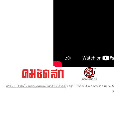
บริษัทแปซิฟิคโทรคมนาคมและโทรศัพท์ จำกัด
ที่อยู่1632-1634 ถ.ลาดพร้าว แขวง