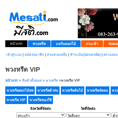
หน้าแรก
พวงหรีด
แจกันดอกไม้
กระเช้า
ช่อดอ
เข้าสู่ระบบ
|
สมัครสมาชิก
|
ส่วนช่วยเหลือ
|
ชำระเงิน(บัตรเครดิต)
|
ตรวจสอบส
พวงหรีด VIP
หน้าแรก
>
สินค้าทั้งหมด
>
พวงหรีด
>พวงหรีด VIP
พวงหรีดดอกไม้สด
พวงหรีดผ้าห่ม
พวงหรีดต้นไม้
พวงหรีดพัดลม
พวง
พวงหรีด VIP
พวงหรีดของใช้
จังหวัดที่จัดส่ง:
วัดที่จัดส่ง: