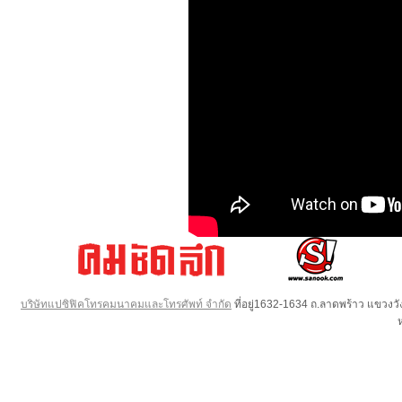
บริษัทแปซิฟิคโทรคมนาคมและโทรศัพท์ จำกัด
ที่อยู่1632-1634 ถ.ลาดพร้าว แขวง