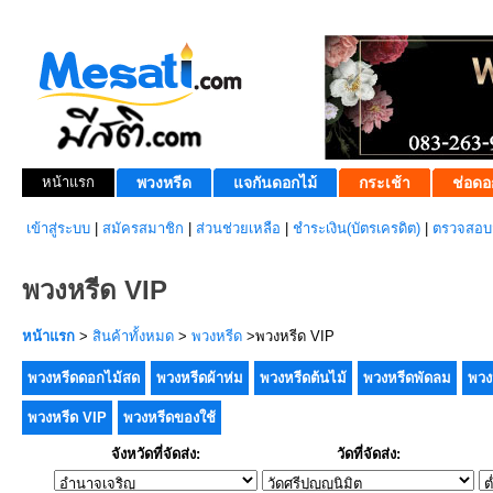
หน้าแรก
พวงหรีด
แจกันดอกไม้
กระเช้า
ช่อดอ
เข้าสู่ระบบ
|
สมัครสมาชิก
|
ส่วนช่วยเหลือ
|
ชำระเงิน(บัตรเครดิต)
|
ตรวจสอบส
พวงหรีด VIP
หน้าแรก
>
สินค้าทั้งหมด
>
พวงหรีด
>พวงหรีด VIP
พวงหรีดดอกไม้สด
พวงหรีดผ้าห่ม
พวงหรีดต้นไม้
พวงหรีดพัดลม
พวง
พวงหรีด VIP
พวงหรีดของใช้
จังหวัดที่จัดส่ง:
วัดที่จัดส่ง: